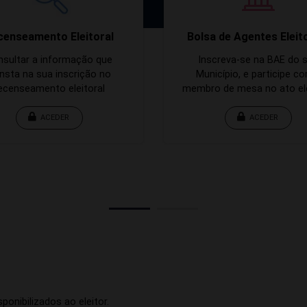
censeamento Eleitoral
Bolsa de Agentes Eleit
nsultar a informação que
Inscreva-se na BAE do 
nsta na sua inscrição no
Município, e participe c
ecenseamento eleitoral
membro de mesa no ato ele
ACEDER
ACEDER
ponibilizados ao eleitor.