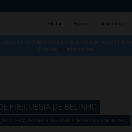
Eleitor
Eleição
Resultados
ar para a A.F. de Belinho, Município de Esposende, no dia 13 de 
Consulte
aq
ui
​informações.
DE FREGUESIA DE BELINHO
EIÇÃO INTERCALAR PARA A ASSEMBLEIA DE FREGUESIA DE BELINHO