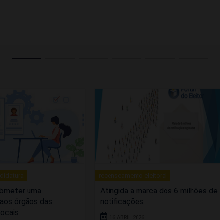
didatura
recenseamento eleitoral
ubmeter uma
Atingida a marca dos 6 milhões de
 aos órgãos das
notificações.
Locais
16 ABRIL 2026