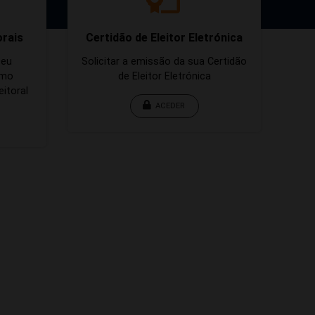
orais
Certidão de Eleitor Eletrónica
V
seu
Solicitar a emissão da sua Certidão
Par
omo
de Eleitor Eletrónica
C
itoral
ACEDER