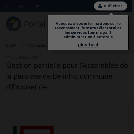
euEleitor
PT
|
EN
|
FR
Portal do Eleitor
Accédez à vos informations sur le
recensement, le statut électoral et
les services fournis par l
´administration électorale.
plus tard
DÉBUT
/
NOUVELLES
06 JUILLET 2026
Élection partielle pour l'Assemblée de
la paroisse de Belinho, commune
d'Esposende