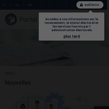
euEleitor
PT
|
EN
|
FR
Portal do Eleitor
Accédez à vos informations sur le
recensement, le statut électoral et
les services fournis par l
´administration électorale.
plus tard
DÉBUT
Nouvelles