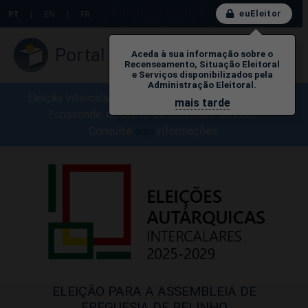
euEleitor
PT
|
EN
|
FR
Portal do Eleitor
Aceda à sua informação sobre o
Recenseamento, Situação Eleitoral
e Serviços disponibilizados pela
Administração Eleitoral.
Eleição Intercalar para a A.F. de Belinho, Município de
mais tarde
Esposende, no dia 13 de setembro de 2026.
Consulte
aq
ui
​informações.
ELEIÇÃO PARA A ASSEMBLEIA DE
FREGUESIA DE BELINHO