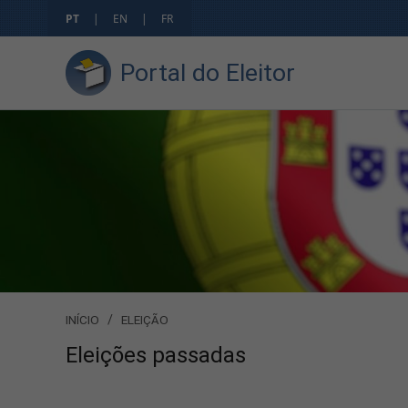
PT
|
EN
|
FR
Portal do Eleitor
INÍCIO
/
ELEIÇÃO
Eleições passadas