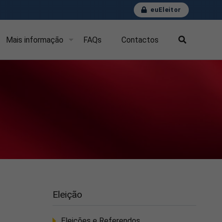
euEleitor
Mais informação
FAQs
Contactos
Eleição
Eleições e Referendos