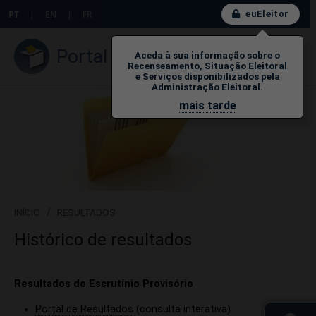
euEleitor
PT
|
EN
|
FR
Portal do Eleitor
Aceda à sua informação sobre o
Recenseamento, Situação Eleitoral
e Serviços disponibilizados pela
Administração Eleitoral.
mais tarde
INÍCIO
/
RESULTADOS
Histórico de resultados
​​​​​​​Resultados do Escrutínio Provisório
Portal de Resultados
(con​sulta interativa)​