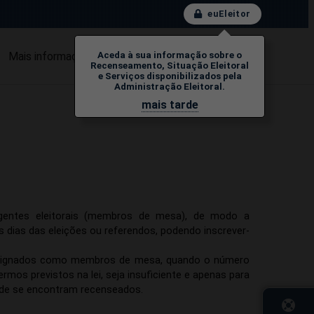
euEleitor
Mais informação
FAQs
Contactos
Aceda à sua informação sobre o
Recenseamento, Situação Eleitoral
e Serviços disponibilizados pela
Administração Eleitoral.
mais tarde
 agentes eleitorais (membros de mesa), de modo a
dias das eleições ou referendos, podendo inscrever-
designados como membros de mesa, quando o número
rmos previstos na lei, seja insuficiente e apenas para
nde se encontram recenseados.