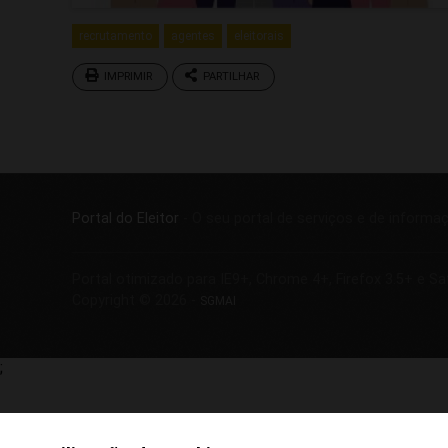
recrutamento
agentes
eleitorais
IMPRIMIR
PARTILHAR
Portal do Eleitor
- O seu portal de serviços e de informa
Portal otimizado para IE9+, Chrome 4+, Firefox 3.5+ e Sa
Copyright © 2026 -
SGMAI
;