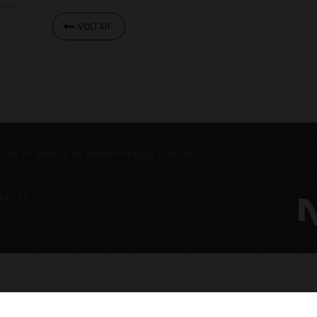
VOLTAR
ções no âmbito da Administração Eleitoral
fari 4+