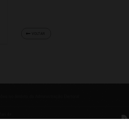
VOLTAR
ções no âmbito da Administração Eleitoral
fari 4+