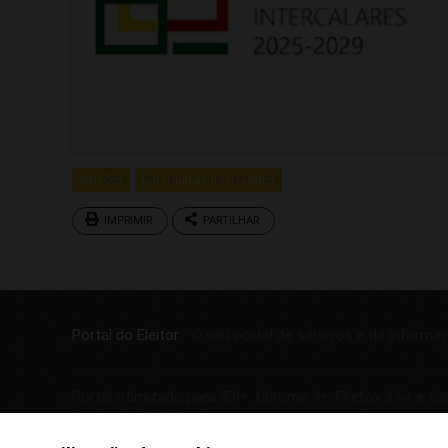
eleições
autárquicas intercalares
IMPRIMIR
PARTILHAR
Portal do Eleitor
- O seu portal de serviços e de informa
Portal otimizado para IE9+, Chrome 4+, Firefox 3.5+ e Sa
Copyright © 2026 -
SGMAI