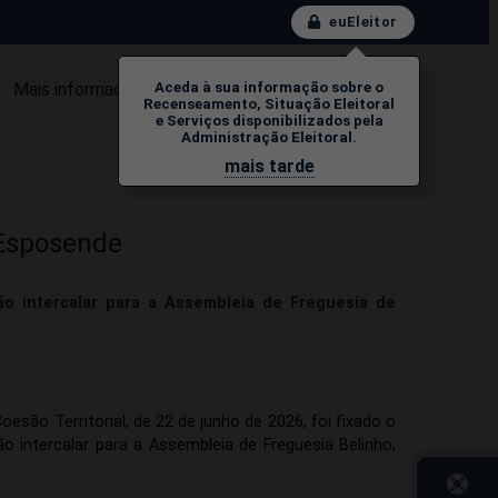
euEleitor
Mais informação
FAQs
Contactos
Aceda à sua informação sobre o
Recenseamento, Situação Eleitoral
e Serviços disponibilizados pela
Administração Eleitoral.
mais tarde
 Esposende
ão intercalar para a Assembleia de Freguesia de
esão Territorial, de 22 de junho de 2026, foi fixado o
o intercalar para a Assembleia de Freguesia Belinho,