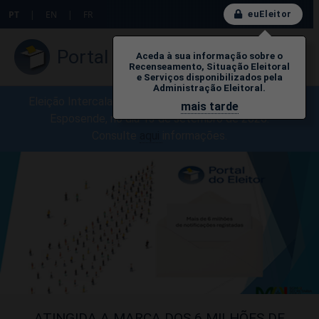
euEleitor
PT
|
EN
|
FR
Portal do Eleitor
Aceda à sua informação sobre o
Recenseamento, Situação Eleitoral
e Serviços disponibilizados pela
Administração Eleitoral.
Eleição Intercalar para a A.F. de Belinho, Município de
mais tarde
Esposende, no dia 13 de setembro de 2026.
Consulte
aq
ui
​informações.
ATINGIDA A MARCA DOS 6 MILHÕES DE