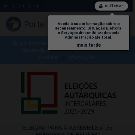
euEleitor
PT
|
EN
|
FR
Portal do Eleitor
Aceda à sua informação sobre o
Recenseamento, Situação Eleitoral
e Serviços disponibilizados pela
Administração Eleitoral.
Eleição Intercalar para a A.F. de Belinho, Município de
mais tarde
Esposende, no dia 13 de setembro de 2026.
Consulte
aq
ui
​informações.
ELEIÇÃO PARA A ASSEMBLEIA DE
FREGUESIA DE BELINHO