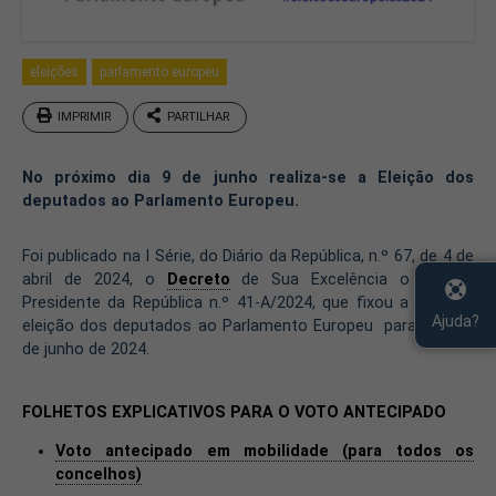
eleições
parlamento europeu
IMPRIMIR
PARTILHAR
No próximo dia 9 de junho realiza-se a Eleição dos
deputados ao Parlamento Europeu.
​​​​​​​​Foi publicado na I Série, do Diário da República, n.º 67, de 4 de
abril de 2024, o
Decreto
de Sua Excelência o Senhor
Presidente da República n.º 41-A/2024, que fixou a data da
Ajuda?
eleição dos deputados ao Parlamento Europeu para o dia 9
de junho de 2024.​
FOLHETOS EXPLICATIVOS PARA O VOTO ANTECIPADO
Voto antecipado em mobilidade (para todos os
concelhos)